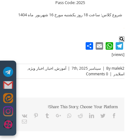
Pass Code: 2025
شروع کلاس: ساعت 18 روز یکشنبه مورخ 16 شهریور ماه 1404
.
Share
WhatsApp
Email
Telegram
[views]
malek2
By
|
سپتامبر 7th, 2025
|
آموزش
,
اخبار
,
اخبار ویژه
,
اسلایدر
|
0 Comments
Skip
to
Share This Story, Choose Your Platform!
content
Vk
Pinterest
Tumblr
Google+
Whatsapp
Reddit
LinkedIn
Twitter
Facebook
Email