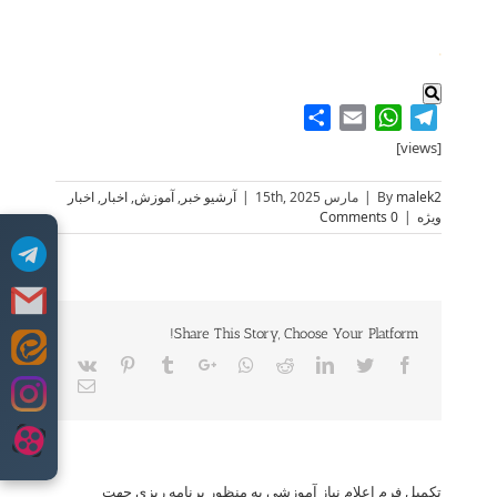
.
Share
WhatsApp
Email
Telegram
[views]
malek2
By
|
مارس 15th, 2025
|
آرشیو خبر
,
آموزش
,
اخبار
,
اخبار
ویژه
|
0 Comments
Share This Story, Choose Your Platform!
Skip
Vk
Pinterest
Tumblr
Google+
Whatsapp
Reddit
LinkedIn
Twitter
Facebook
to
Email
content
تکمیل فرم اعلام نیاز آموزشی به منظور برنامه ریزی جهت