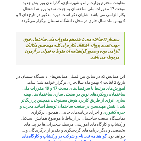
معاونت محترم وزارت راه و شهرسازی، گذراندن ویرایش جدید
مبحث 17 مقررات ملی ساختمان به جهت تمدید پروانه اشتغال
بکار الزامی می باشد. شایان ذکر است دوره مذکور در تارخ‌های 3 و
4 بهمن ماه سال جاری در محل دانشگاه سمنان برگزار می‌گردد.
سمینار 16 ساعته مبحث هفدهم مقررات ملی ساختمان فوق
جهت تمدید پروانه اشتغال بکار برای کلیه مهندسین مکانیک
الزامی بوده و صدور گواهینامه آن منوط به قبولی در آزمون
مربوطه می باشد.
این همایش که در سالن بین‌المللی همایش‌های دانشگاه سمنان در
تاریخ 2 لغایت 4 بهمن‌ماه سال‌جاری
برگزار خواهد شد؛ شامل
آموزش‌های مرتبط با سرفصل‌های مبحث 17 و 19 مقررات ملی
ساختمان، رویکردهای نوین در صنعتی سازی ساختمان‌ها، بهینه
سازی انرژی از طریق کاربرد هوش مصنوعی، همچنین پر رنگ‌تر
شدن نقش مهندسین در صنعت ساختمان توسط اساتید مجرب و
خبره کشوری
و اجرای برنامه‌های جانبی، همچون برگزاری
نمایشگاه صنعت ساختمان در ارتباط با موضوع همایش، تشکیل
ورکشاپ و کارگاه‌های آموزشی مرتبط، سخنرانی‌ها در پنل‌های
تخصصی و دیگر برنامه‌های گردشگری و تقدیر از برگزیدگان و …
خواهد بود.
گواهینامه
ثبت‌نام و شرکت در ورکشاپ و کارگاه‌های