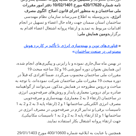
نامه شماره 420/17620 مورخ 10/02/1401 دفتر امور مقررات
ملی ساختمان و به منظور اجرای قانون اصلاح الگوی مصرف
انرژی
، بدین‌وسیله به اطلاع می‌رساند سازمان نظام مهندسی
ساختمان استان سمنان جهت رفاه حال اعضاء و تسهیل در انجام
اقدامات مربوط به تمدید و ارتقاء پروانه اشتغال اعضاء اقدام به
برگزاری
دومین
همایش ملی:
«
فناوری‌های نوین و بهینه‌سازی انرژی با تأکید بر کاربرد هوش
مصنوعی در صنعت ساختمان
»
در بهمن ماه سال‌جاری نموده و با رایزنی و پیگیری‌های انجام شده،
این همایش بعنوان دوره آموزشی 16 و 32 ساعته مبحث 19
مقررات ملی ساختمان محسوب می‌گردد. ضمناً افرادی که قبلاً در
دوره مبحث 19 مقررات ملی ساختمان شرکت نموده‌اند، با توجه به
مباحث و دروس مطروحه در همایش مذکور، می‌توانند از گواهینامه
صادره برای دروس: معماری پایدار و روش‌های صرفه‌جویی انرژی
در ساختمان (ارتقاء 3 به 2 معماری)، بهینه‌سازی و صرفه‌جویی
مصرف انرژی الکتریکی ساختمانها 1 و 2 (ارتقاء پایه 3 به 2 و 2 به 1
تاسیسات برقی) و تدابیر لازم در صرفه‌جویی در مصرف انرژی در
ساختمانها 1 و 2( ارتقاء پایه 3 به 2 و 2 به 1 تاسیسات مکانیکی)،
جهت ارتقاء پروانه اشتغال بکار استفاده نمایند.
همچنین با عنایت به ابلاغیه شماره 400/10600 مورخ 29/01/1403