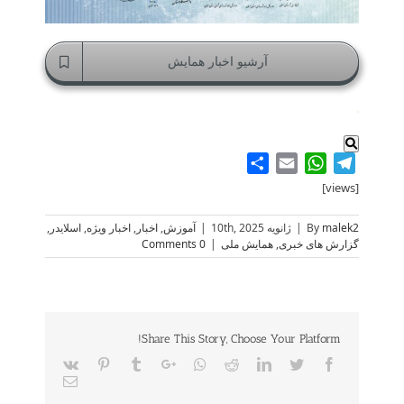
آرشیو اخبار همایش
.
Share
WhatsApp
Email
Telegram
[views]
malek2
By
|
ژانویه 10th, 2025
|
آموزش
,
اخبار
,
اخبار ویژه
,
اسلایدر
,
گزارش های خبری
,
همایش ملی
|
0 Comments
Share This Story, Choose Your Platform!
Vk
Pinterest
Tumblr
Google+
Whatsapp
Reddit
LinkedIn
Twitter
Facebook
Email