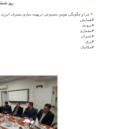
روز شمار 
چرا و چگونگی هوش مصنوعی دربهینه سازی مصرف انرژی د
#همایش
#بزودی
#معماری
#عمران
#برق
#مکانیک