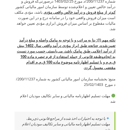
شماره 200/11237/د مورخ 1403/02/25 درصورتی‌که فروش و
درآمد خالص تعیین و اعلام‌شده توسط سازمان امور مالیاتی کشور
کم‌تر از مبلغ فروش و درآمد خالص واقعی مؤدی
باشد، مؤدی مکلف
است میزان فروش واقعی خود را در سامانه درج و در این صورت
مالیات مقطوع بر اساس میزان فروش ابرازی مؤدی تعیین خواهد
شد.
نکته مهم (!): بنا به مراتب و با توجه به پیامک واصله و مبلغ درآمد
تعیین‌شده، چنانچه طبق ابراز مؤدی درآمد واقعی سال 1402 بیش
از درآمد اعلامی طبق پیامک باشد، می‌بایستی حسب مورد نسبت
به انجام‌وظیفه قانونی از جمله استفاده از فرم تبصره ماده 100
ق.م.م و یا تسلیم اظهارنامه موضوع ماده 100 ق.م.م اقدام
مقتضی معمول گردد
.
منبع: بخشنامه سازمان امور مالیاتی کشور به شماره 200/11237/
د مورخ 25/02/1403
مهلت تسلیم اظهارنامه مالیاتی و سایر تکالیف مودیان اعلام
شد
با توجه به اختیارات اخذ شده از مراجع قانونی ذی‌ربط،
مهلت تسلیم اظهارنامه مالیاتی و سایر تکالیف مودیان اعلام
شد.