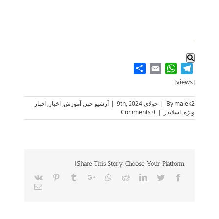
.
Share
WhatsApp
Email
Telegram
[views]
malek2
By
|
جولای 9th, 2024
|
آرشیو خبر
,
آموزش
,
اخبار
,
اخبار
ویژه
,
اسلایدر
|
0 Comments
Share This Story, Choose Your Platform!
Vk
Pinterest
Tumblr
Google+
Whatsapp
Reddit
LinkedIn
Twitter
Facebook
Email