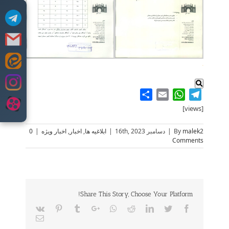
.
Skip
to
content
Share
WhatsApp
Email
Telegram
[views]
malek2
By
|
دسامبر 16th, 2023
|
ابلاغیه ها
,
اخبار
,
اخبار ویژه
|
0
Comments
Share This Story, Choose Your Platform!
Vk
Pinterest
Tumblr
Google+
Whatsapp
Reddit
LinkedIn
Twitter
Facebook
Email