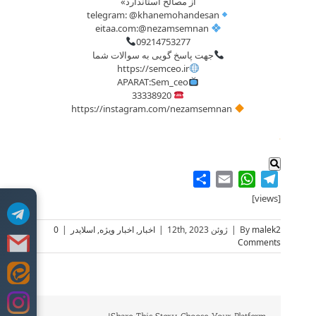
از مصالح استاندارد»
telegram: @khanemohandesan
eitaa.com:@nezamsemnan
09214753277
جهت پاسخ گویی به سوالات شما
https://semceo.ir
APARAT:Sem_ceo
33338920
https://instagram.com/nezamsemnan
.
Share
WhatsApp
Email
Telegram
[views]
malek2
By
|
ژوئن 12th, 2023
|
اخبار
,
اخبار ویژه
,
اسلایدر
|
0
Comments
Skip
to
content