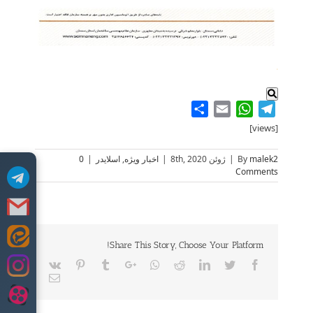
.
Share
WhatsApp
Email
Telegram
[views]
malek2
By
|
ژوئن 8th, 2020
|
اخبار ویژه
,
اسلایدر
|
0
Comments
Skip
Share This Story, Choose Your Platform!
to
Vk
Pinterest
Tumblr
Google+
Whatsapp
Reddit
LinkedIn
Twitter
Facebook
content
Email