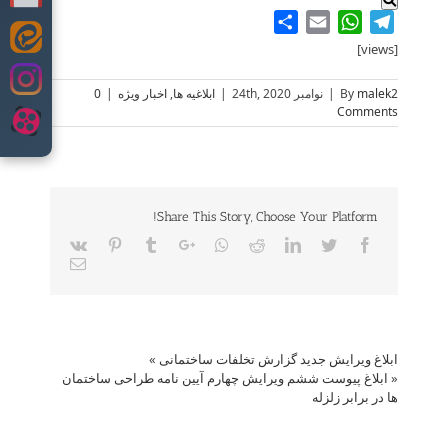
Share
WhatsApp
Email
Telegram
Skip
[views]
to
content
malek2
By
|
نوامبر 24th, 2020
|
ابلاغیه ها
,
اخبار ویژه
|
0
Comments
Share This Story, Choose Your Platform!
Vk
Pinterest
Tumblr
Google+
Whatsapp
Reddit
LinkedIn
Twitter
Facebook
Email
ابلاغ ویرایش جدید گزارش تخلفات ساختمانی
»
«
ابلاغ پیوست ششم ویرایش چهارم آیین نامه طراحی ساختمان
ها در برابر زلزله