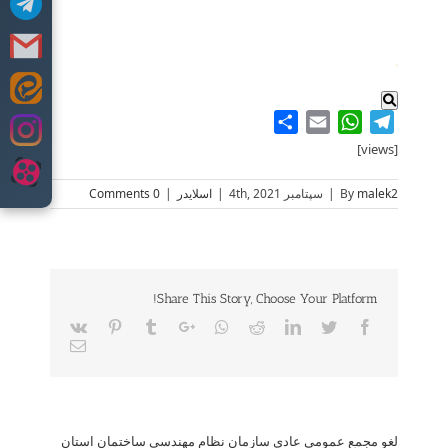
.
Skip
to
Share
WhatsApp
Email
Telegram
content
[views]
malek2
By
|
سپتامبر 4th, 2021
|
اسلایدر
|
0 Comments
Share This Story, Choose Your Platform!
Vk
Pinterest
Tumblr
Google+
Whatsapp
Reddit
LinkedIn
Twitter
Facebook
Email
لغو مجمع عمومی عادی سازمان نظام مهندسی ساختمان استان