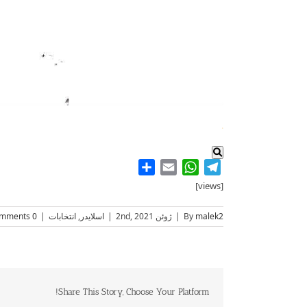
.
Share
WhatsApp
Email
Telegram
[views]
malek2
By
|
ژوئن 2nd, 2021
|
اسلایدر
,
انتخابات
|
0 Comments
Share This Story, Choose Your Platform!