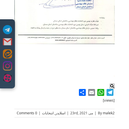
Skip
to
content
.
Share
WhatsApp
Email
Telegram
[views]
malek2
By
|
می 23rd, 2021
|
اسلایدر
,
انتخابات
|
0 Comments