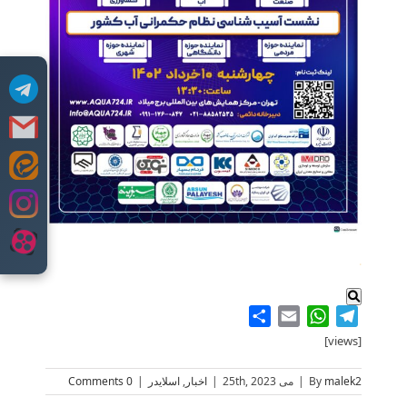
Skip
to
content
.
Share
WhatsApp
Email
Telegram
[views]
malek2
By
|
می 25th, 2023
|
اخبار
,
اسلایدر
|
0 Comments