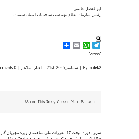
ابوالفضل عالمی
رئیس سازمان نظام مهندسی ساختمان استان سمنان
.
Share
WhatsApp
Email
Telegram
[views]
malek2
By
|
سپتامبر 21st, 2025
|
اخبار
,
اسلایدر
|
0 Comments
Share This Story, Choose Your Platform!
شروع دوره مبحث 17 مقررات ملی ساختمان ویژه مجریان گاز
»
«
* ابلاغ ویرایش جدید “فرم معرفی مجری ذیصلاح” به دفاتر نم