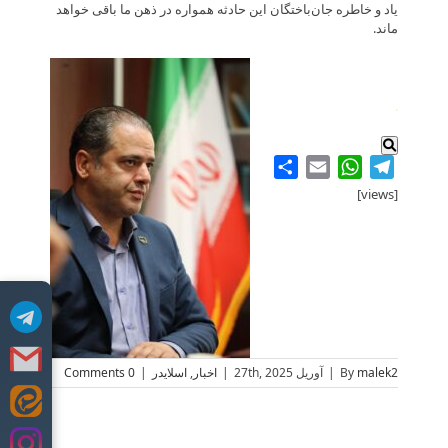
یاد و خاطره جان‌باختگان این حادثه همواره در ذهن ما باقی خواهد
ماند.
.
Share
WhatsApp
Email
Telegram
[views]
malek2
By
|
آوریل 27th, 2025
|
اخبار
,
اسلایدر
|
0 Comments
Skip
to
content