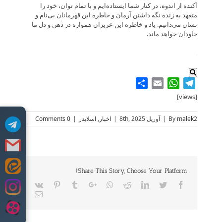
آکنده از اندوه، در کنار شما ایستاده‌ایم و با تمام توان، خود را
متعهد به زنده نگه داشتن آرمان و خاطره این قهرمانان بی‌نام و
نشان می‌دانیم. یاد و خاطره این عزیزان همواره در ذهن و دل ما
جاودان خواهد ماند.
.
Share
WhatsApp
Email
Telegram
[views]
malek2
By
|
آوریل 8th, 2025
|
اخبار
,
اسلایدر
|
0 Comments
Skip
Share This Story, Choose Your Platform!
to
Vk
Pinterest
Tumblr
Google+
Whatsapp
Reddit
LinkedIn
Twitter
Facebook
content
Email