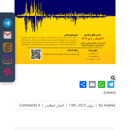
Skip
to
content
.
Share
WhatsApp
Email
Telegram
[views]
malek2
By
|
ژوئن 13th, 2023
|
اخبار
,
اسلایدر
|
0 Comments