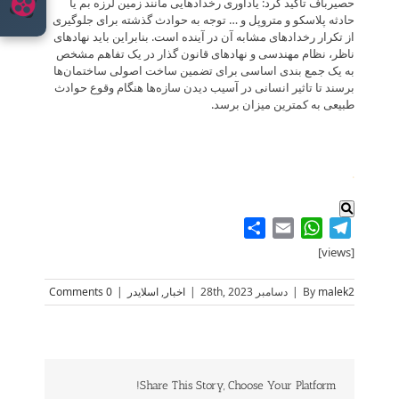
حصیرباف تاکید کرد: یادآوری رخدادهایی مانند زمین لرزه بم یا
حادثه پلاسکو و متروپل و … توجه به حوادث گذشته برای جلوگیری
از تکرار رخدادهای مشابه آن در آینده است. بنابراین باید نهادهای
ناظر، نظام مهندسی و نهادهای قانون گذار در یک تفاهم مشخص
به یک جمع بندی اساسی برای تضمین ساخت اصولی ساختمان‌ها
برسند تا تاثیر انسانی در آسیب دیدن سازه‌ها هنگام وقوع حوادث
طبیعی به کمترین میزان برسد.
.
Share
WhatsApp
Email
Telegram
[views]
malek2
By
|
دسامبر 28th, 2023
|
اخبار
,
اسلایدر
|
0 Comments
Share This Story, Choose Your Platform!