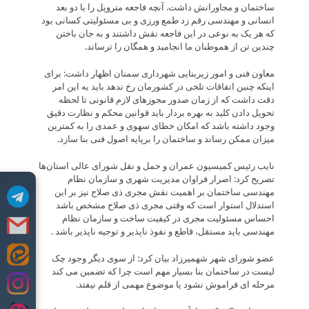
ساختمان و مجاورانش داشت. آنچه فاجعه متروپل را با دو بعد
انسانی و مهندسی رقم زد طمع ورزی و بی مسئولیتی کسانی بود
که هر یک به نوعی در این فاجعه نقش داشتند و به جان باختن
چندین تن از هموطنان ما انجامید و همگان را ترساند.
معاون فنی و امور زیربنایی شهرداری سمنان اظهار داشت: برای
اینکه چنین اتفاقات تلخی در کشورمان رخ ندهد باید به این امر
دقت داشت که از زمان صدور مجوزهای لازم قانونی تا لحظه
تحویل دادن کلید به بهره بردار باید قوانین محکم و نظارت دقیق
وجود داشته باشد که امکان خطای سهوی و عمدی را به کمترین
میزان ممکن رساند و ساختمان را برپایه اصول فنی بنا سازد.
نایب رئیس کمیسیون عمران و حمل و نقل شورای عالی استان‌ها
تصریح کرد: اصرار فراوان مدیریت شهری و سازمان نظام
مهندسی ساختمان بر اهمیت نقش مجری ذی صلاح نیز بر این
استدلال استوار است که وقتی مجری ذی صلاح مشخص باشد
احساس مسئولیت مجری در کیفیت ساخت و سازمان نظام
مهندسی باید مستقل، قاطع و نفوذ ناپذیر و توجیه ناپذیر باشد .
عضو شورای شهر شهمیرزاد بیان کرد: از سوی دیگر وجود چک
Skip
لیست در ساختمان بنا بسیار مهم است چرا که تضمین می کند
to
مرحله ای فراموش نشود یا موضوع مهمی از قلم نیفتد.
content