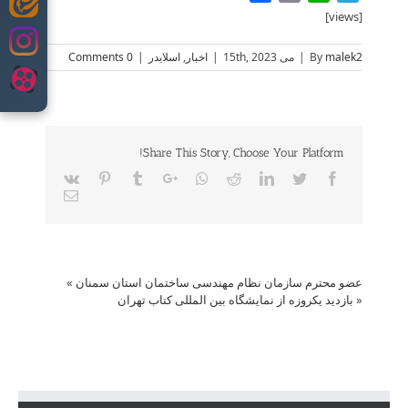
Skip
[views]
to
content
malek2
By
|
می 15th, 2023
|
اخبار
,
اسلایدر
|
0 Comments
Share This Story, Choose Your Platform!
Vk
Pinterest
Tumblr
Google+
Whatsapp
Reddit
LinkedIn
Twitter
Facebook
Email
عضو محترم سازمان نظام مهندسی ساختمان استان سمنان
»
«
بازدید یکروزه از نمایشگاه بین المللی کتاب تهران