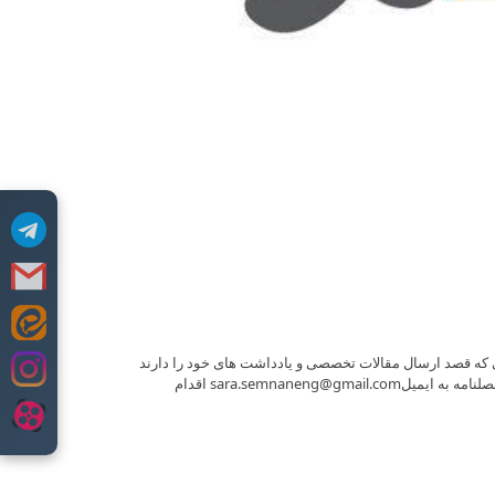
 سمنان، به اطلاع می‌رساند، با توجه به تهیه فصلنامه سرا ویژه زمستان 99، از اعضای محترمی که قصد ارسال مقالات تخصصی و یادداشت های خود را دارند
درخواست می‌گردد پس از دانلود فایل مشخصات نهایی نشریه در سایت سازمان، نسبت به تهیه و ارسال مقالات خود تا 15 بهمن ماه ۹۹ به دبیرخانه فصلنامه به ایمیلsara.semnaneng@gmail.com اقدام