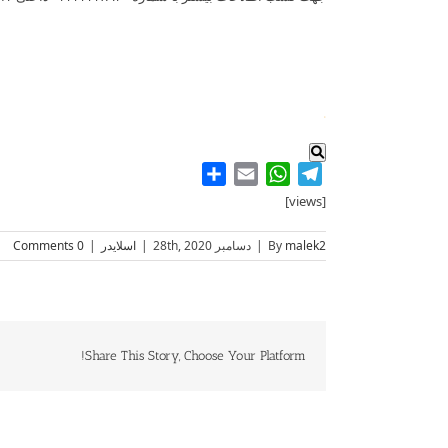
.
Share
WhatsApp
Email
Telegram
[views]
malek2
By
|
دسامبر 28th, 2020
|
اسلایدر
|
0 Comments
Share This Story, Choose Your Platform!