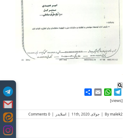
.
Share
WhatsApp
Email
Telegram
[views]
malek2
By
|
جولای 11th, 2020
|
اسلایدر
|
0 Comments
Skip
to
content