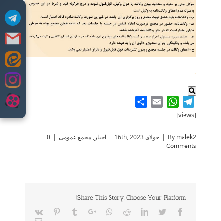
Skip
.
to
content
Share
WhatsApp
Email
Telegram
[views]
malek2
By
|
جولای 16th, 2023
|
اخبار
,
مجمع عمومی
|
0
Comments
Share This Story, Choose Your Platform!
Vk
Pinterest
Tumblr
Google+
Whatsapp
Reddit
LinkedIn
Twitter
Facebook
Email