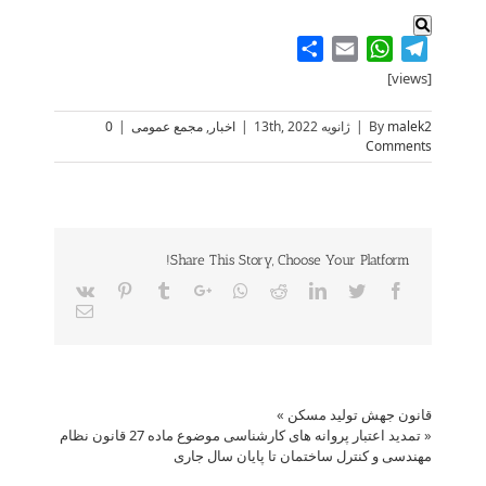
Share
WhatsApp
Email
Telegram
[views]
malek2
By
|
ژانویه 13th, 2022
|
اخبار
,
مجمع عمومی
|
0
Comments
Share This Story, Choose Your Platform!
Vk
Pinterest
Tumblr
Google+
Whatsapp
Reddit
LinkedIn
Twitter
Facebook
Email
قانون جهش تولید مسکن
»
«
تمدید اعتبار پروانه های کارشناسی موضوع ماده 27 قانون نظام
مهندسی و کنترل ساختمان تا پایان سال جاری