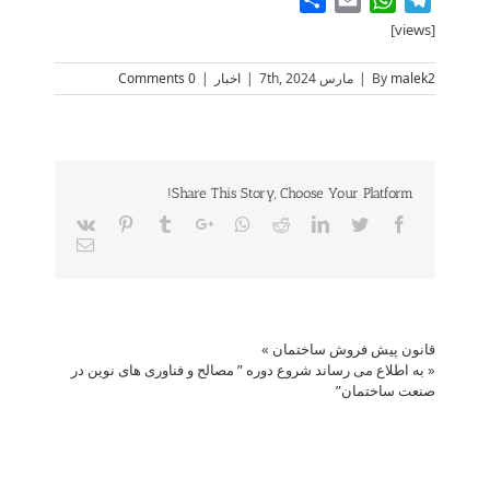
[views]
malek2
By
|
مارس 7th, 2024
|
اخبار
|
0 Comments
Share This Story, Choose Your Platform!
Vk
Pinterest
Tumblr
Google+
Whatsapp
Reddit
LinkedIn
Twitter
Facebook
Email
قانون پیش فروش ساختمان
»
«
به اطلاع می­ رساند شروع دوره ” مصالح و فناوری های نوین در
صنعت ساختمان”