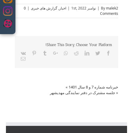
Skip
to
malek2
By
|
نوامبر 1st, 2022
|
اخبار
,
گزارش های خبری
|
0
content
Comments
Share This Story, Choose Your Platform!
Vk
Pinterest
Tumblr
Google+
Whatsapp
Reddit
LinkedIn
Twitter
Facebook
Email
خبرنامه شماره 7 و 8 سال 1401
»
«
جلسه مشترک در دفتر نمایندگی مهدیشهر