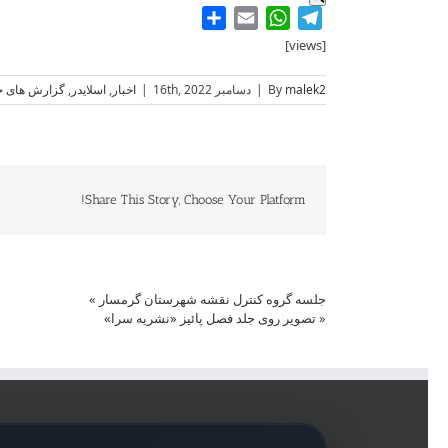
Share
WhatsApp
Email
Telegram
[views]
malek2
By
|
دسامبر 16th, 2022
|
اخبار
,
اسلایدر
,
گزارش های خ
Share This Story, Choose Your Platform!
جلسه گروه کنترل نقشه شهرستان گرمسار
»
«
تصویر روی جلد فصل پائیز «نشریه سرا»