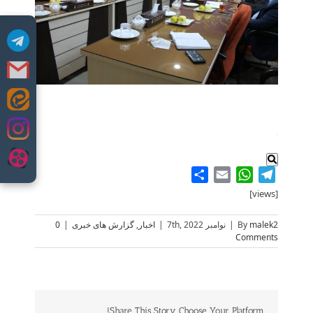
Skip
to
content
.
Share
WhatsApp
Email
Telegram
[views]
malek2
By
|
نوامبر 7th, 2022
|
اخبار
,
گزارش های خبری
|
0
Comments
Share This Story, Choose Your Platform!