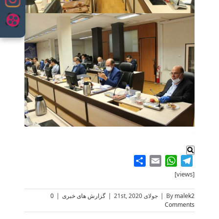
content
.
Share
WhatsApp
Email
Telegram
[views]
malek2
By
|
جولای 21st, 2020
|
گزارش های خبری
|
0
Comments