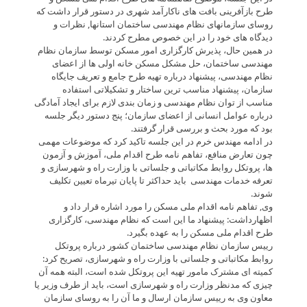
طرح بازآفرینی بافت های ناکارآمد شهری در دستور قرار داشت که
روسای سازمانهاى نظام مهندسى ساختمان استانها, نظرات و
دیدگاه های خود را در این خصوص مطرح کردند.
در همین حال، پذیرش کارگزاری امور مسکن توسط سازمان نظام
مهندسی ساختمان، حل مشکل مسکن خانه اولی ها از اعضای
نظام مهندسی، پیشنهاد درباره تهیه طرح جامع و تعریف جایگاه
سازمان، پیشنهاد مناسب ترین ساختار و تشکیلاتی استفاده
مناسب از توان نظام مهندسی و زمان بندی لازم برای ایجاد آمادگی
درباره عوامل انسانی از اعضای سازمان؛ پنج دستور دیگر جلسه
بود که مورد بحث و بررسی قرار گرفتند.
در ادامه مهندس خرم در این جلسه تاکید کرد که موضوعات مهمی
چون تعارض منافع، تفاهم نامه طرح اقدام ملی، آموزش و آزمون
ها، پروتکل روابط مکاتباتی و جلساتی با وزارت راه و شهرسازی و
تعرفه خدمات مهندسی باید حداکثر تا پایان تیرماه تعیین تکلیف
شوند.
وی, تفاهم نامه اقدام ملی مسکن را مورد اشاره قرار داد و
اظهارداشت: پیشنهاد ما این است که نظام مهندسی، کارگزاری
طرح اقدام ملی مسکن را به عهده بگیرد.
رییس سازمان نظام مهندسی ساختمان کشور درباره پروتکل
روابط مکاتباتی و جلساتی با وزارت راه و شهرسازی، تصریح کرد:
کمیته ای مشترک مامور تهیه این پروتکل شده است، البته همه آن
چیزی که مدنظر وزارت راه و شهرسازی است، باید از طرف وزیر یا
معاون وی به رییس سازمان ارسال و ما آن را به روسای سازمان