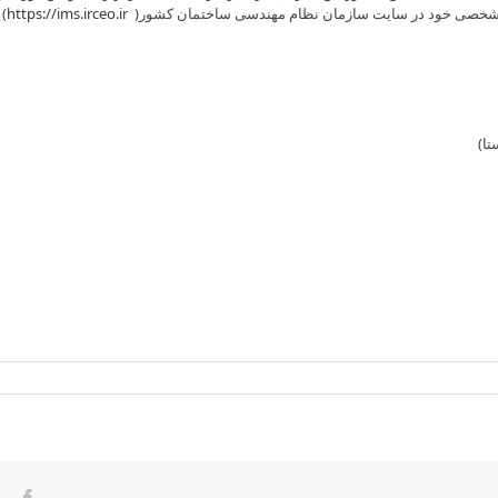
 شخصی خود در سایت سازمان نظام مهندسی ساختمان کشور(
https://ims.irceo.ir
) ب
تا)
Skip
to
content
ook