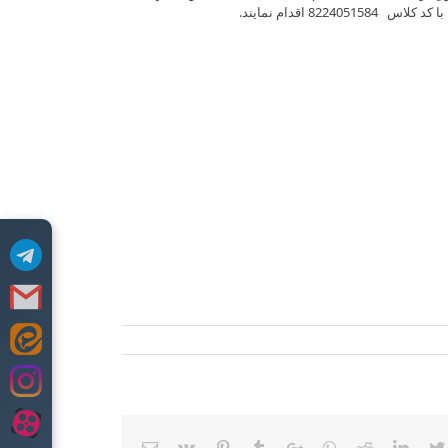
ا کد کلاس 8224051584 اقدام نمایند.
Email
Vk
Pinterest
Tumblr
Google+
Whatsapp
Reddit
LinkedIn
Twitter
Faceb