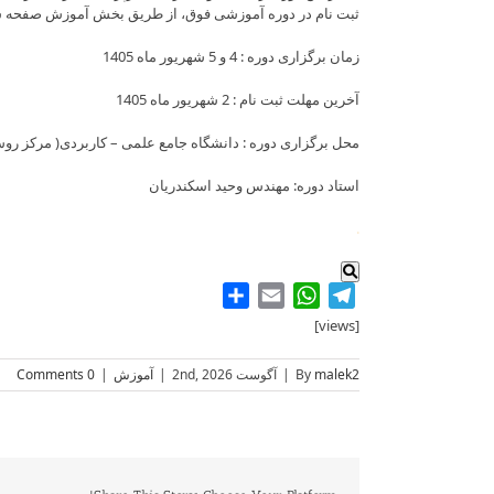
ثبت نام در دوره آموزشی فوق، از طریق بخش آموزش صفحه
زمان برگزاری دوره : 4 و 5 شهریور ماه 1405
آخرین مهلت ثبت نام : 2 شهریور ماه 1405
محل برگزاری دوره : دانشگاه جامع علمی – کاربردی( مرکز روس
استاد دوره: مهندس وحید اسکندریان
.
Share
WhatsApp
Email
Telegram
[views]
malek2
By
|
آگوست 2nd, 2026
|
آموزش
|
0 Comments