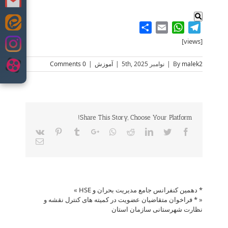
Skip
Share
WhatsApp
Email
Telegram
to
[views]
content
malek2
By
|
نوامبر 5th, 2025
|
آموزش
|
0 Comments
Share This Story, Choose Your Platform!
Vk
Pinterest
Tumblr
Google+
Whatsapp
Reddit
LinkedIn
Twitter
Facebook
Email
* دهمین کنفرانس جامع مدیریت بحران و HSE
»
«
* فراخوان متقاضیان عضویت در کمیته های کنترل نقشه و
نظارت شهرستانی سازمان استان