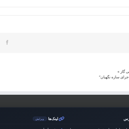
ook
 گاز
»
جرای سازه نگهبان”
رس
لینک‌ها
ویرایش