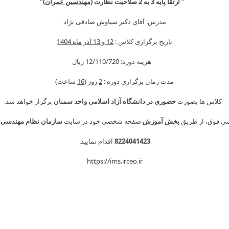
” ارتقا پایه 3 به 2 صلاحیت نظارت (
مهندسین عمران)
“
content
مدرس: آقای دکتر سیاوش صادقی نژاد
تاریخ برگزاری کلاس :
12 و 13 آذر ماه 1404
هزینه دوره: 12/110/720 ريال
مدت زمان برگزاری دوره :
2
روز (
16
ساعت)
کلاس ها بصورت
حضوری در دانشگاه آزاد اسلامی واحد سمنان
برگزار خواهد شد.
شی فوق، از طریق
بخش آموزش
صفحه شخصی خود در سایت
سازمان نظام مهندسی 
8224041423
اقدام نمایید.
https://ims.irceo.ir