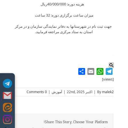
هزینه دوره: 40/000/000ريال
میزان ساعت برگزاری دوره: 32 ساعت
جهت ثبت نام در شهرستانها به دفاتر نمایندگی سازمان و در مرکز
استان به ستاد مرکزی مراجعه فرمایید.
.
Share
WhatsApp
Email
Telegram
[views]
malek2
By
|
اکتبر 22nd, 2025
|
آموزش
|
0 Comments
Skip
to
content
Share This Story, Choose Your Platform!