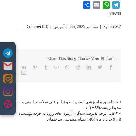
Share
WhatsApp
Email
Telegram
[views]
malek2
By
|
سپتامبر 9th, 2025
|
آموزش
|
0 Comments
Share This Story, Choose Your Platform!
Vk
Pinterest
Tumblr
Google+
Whatsapp
Reddit
LinkedIn
Twitter
Facebook
Email
Skip
to
content
ثبت نام دوره آموزشی ” مقررات و تدابیر فنی سلامت، ایمنی و
محیط زیست(HSE)”
»
«
* قابل توجه پذیرفته شدگان آزمون های ورود به حرفه مهندسان
8 و 9 خرداد ماه 1404 نظام مهندسی ساختمان