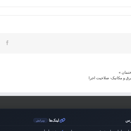
ook
ختمان
»
رق و مکانیک- صلاحیت اجرا
رس
لینک‌ها
ویرایش