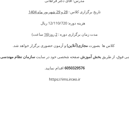
مدرس: آقای دکتر فراهانی
content
تاریخ برگزاری کلاس :
28 و 29 شهریور ماه 1404
هزینه دوره: 12/110/720 ريال
مدت زمان برگزاری دوره :
2
روز(
16
ساعت)
کلاس ها بصورت
مجازی(آنلاین)
و آزمون حضوری برگزار خواهد شد.
شی فوق، از طریق
بخش آموزش
صفحه شخصی خود در سایت
سازمان نظام مهندسی 
6050329576
اقدام نمایید.
https://ims.irceo.ir