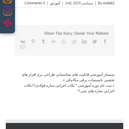
Skip
malek2
By
|
سپتامبر 2nd, 2025
|
آموزش
|
0 Comments
to
content
Share This Story, Choose Your Platform!
Vk
Pinterest
Tumblr
Google+
Whatsapp
Reddit
LinkedIn
Twitter
Facebook
Email
سمینار آموزشی قابلیت های محاسباتی طراحی نرم افزار های
تخصیی تاسیسات برقی مکانیکی
»
«
ثبت نام دوره آموزشی ” نکات اجرایی سازه فولادی1/نکات
اجرایی سازه های بتنی1″