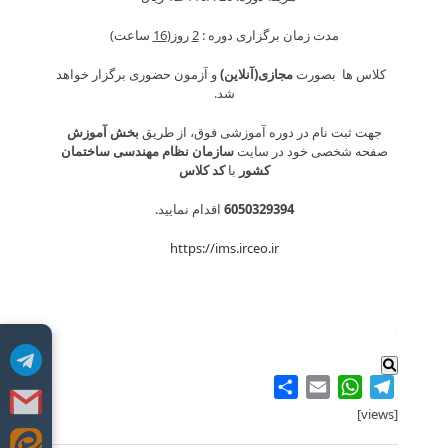
مدت زمان برگزاری دوره :
2
روز(
16
ساعت)
کلاس ها بصورت
مجازی(آنلاین)
و آزمون حضوری برگزار خواهد
شد.
جهت ثبت نام در دوره آموزشی فوق، از طریق
بخش آموزش
صفحه شخصی خود در سایت
سازمان نظام مهندسی ساختمان
کشور
با
کد کلاس
6050329394
اقدام نمایید.
https://ims.irceo.ir
.
Share
WhatsApp
Email
Telegram
[views]