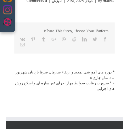
malek2
By
|
جولای 21st, 2025
|
آموزش
|
0 Comments
to
content
Share This Story, Choose Your Platform!
Vk
Pinterest
Tumblr
Google+
Whatsapp
Reddit
LinkedIn
Twitter
Facebook
Email
* دوره های آموزشی تمدید و ارتقاء سازمان صرفا تا پایان شهریور
ماه سال جاری
»
«
* ضرورت رعایت ضوابط مهار اجزای غیر سازه ای و اصلاح روش
های اجرایی