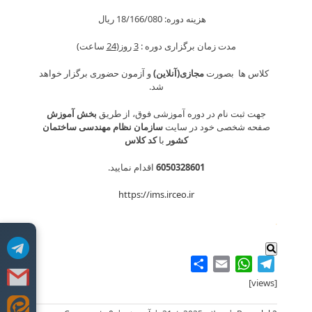
هزینه دوره: 18/166/080 ريال
مدت زمان برگزاری دوره :
3
روز(
24
ساعت)
کلاس ها بصورت
مجازی(آنلاین)
و آزمون حضوری برگزار خواهد
شد.
جهت ثبت نام در دوره آموزشی فوق، از طریق
بخش آموزش
صفحه شخصی خود در سایت
سازمان نظام مهندسی ساختمان
کشور
با
کد کلاس
6050328601
اقدام نمایید.
https://ims.irceo.ir
.
Share
WhatsApp
Email
Telegram
[views]
Skip