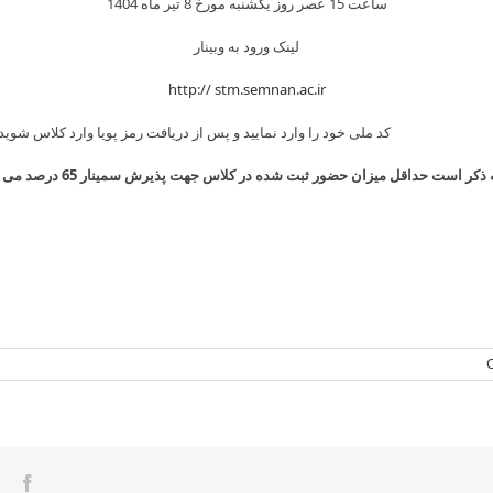
ساعت 15 عصر روز یکشنبه مورخ 8 تیر ماه 1404
لینک ورود به وبینار
http:// stm.semnan.ac.ir
د ملی خود را وارد نمایید و پس از دریافت رمز پویا وارد کلاس شوید.
 ذکر است حداقل میزان حضور ثبت شده در کلاس جهت پذیرش سمینار 65 درصد می باشد.
ook