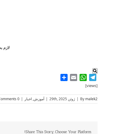
ک
لازم به
.
Share
WhatsApp
Email
Telegram
[views]
malek2
By
|
ژوئن 29th, 2025
|
آموزش
,
اخبار
|
0 Comments
Share This Story, Choose Your Platform!