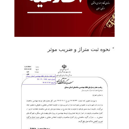
* نحوه ثبت متراژ و ضریب موثر