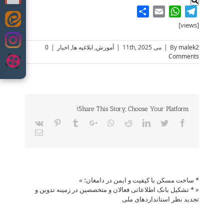
Share
WhatsApp
Email
Telegram
Skip
[views]
to
content
malek2
By
|
می 11th, 2025
|
آموزش
,
ابلاغیه ها
,
اخبار
|
0
Comments
Share This Story, Choose Your Platform!
Vk
Pinterest
Tumblr
Google+
Whatsapp
Reddit
LinkedIn
Twitter
Facebook
Email
* ساخت مسکن با کیفیت و ایمن در دامغان؛
»
«
* تشکیل بانک اطلاعاتی فعالان و متخصصین در زمینه تدوین و
تجدید نظر استانداردهای ملی