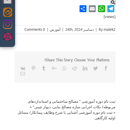
Share
WhatsApp
Email
Telegram
Skip
[views]
to
content
malek2
By
|
دسامبر 24th, 2024
|
آموزش
|
0 Comments
Share This Story, Choose Your Platform!
Vk
Pinterest
Tumblr
Google+
Whatsapp
Reddit
LinkedIn
Twitter
Facebook
Email
ثبت نام دوره آموزشی ” مصالح ساختمانی و استانداردهای
مربوطه/ نکات اجرایی سازه مصالح بنایی، دیوار چینی”
»
«
ثبت نام دوره آموزشی آشنایی با شرح وظایف پیمانکار/ مسائل
اولیه کارگاهی