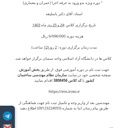
” دوره ویژه بدو ورود به حرفه اجرا (عمران و معماری)
استاد: آقای دکتر باسلیقه
تاریخ برگزاری کلاس :
24 و 25 دی
ماه
1403
هزینه دوره: 6/096/000 ريال
مدت زمان برگزاری دوره :
2
روز(
12
ساعت)
کلاس ها در دانشگاه آزاد اسلامی واحد سمنان برگزار خواهد شد.
جهت ثبت نام در دوره آموزشی فوق، از طریق
بخش آموزش
صفحه شخصی خود در سایت
سازمان نظام مهندسی ساختمان
کشور
با
کد کلاس 3808
456
اقدام نمایید.
https://ims.irceo.ir
مهندسین بعد از واریز وجه و تکمیل ثبت نام جهت هماهنگی از
طریق پیام رسان ایتا به شماره (09123224055) اطلاع دهید
.