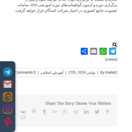
برگزاری دوره و آزمون گواهینامه‌های دوره آموزشی ims، سامانه
عضویت جامع کشوری در اختیار شرکت کنندگان قرار خواهد گرفت.
.
Share
WhatsApp
Email
Telegram
[views]
malek2
By
|
نوامبر 27th, 2024
|
آموزش
,
اسلایدر
|
0 Comments
Skip
Share This Story, Choose Your Platform!
to
content
Vk
Pinterest
Tumblr
Google+
Whatsapp
Reddit
LinkedIn
Twitter
Facebook
Email