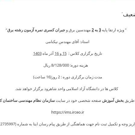
Skip
to
ضعیف”
content
” ویژه ارتقا پایه
3
به
2
مهندسین برق و
جبران کسری نمره آزمون رشته برق
“
استاد: آقای مهندس نیکنامی
تاریخ برگزاری کلاس :
15 و 16
آذر ماه
1403
هزینه دوره: 8/128/000 ريال
مدت زمان برگزاری دوره : 2 روز(16 ساعت)
کلاس ها در دانشگاه آزاد اسلامی واحد شاهرود برگزار خواهد شد.
 طریق
بخش آموزش
صفحه شخصی خود در سایت
سازمان نظام مهندسی ساختمان ک
https://ims.irceo.ir
وجه و تکمیل ثبت نام جهت هماهنگی از طریق پیام رسان ایتا به شماره (09122735997) اطلاع دهید