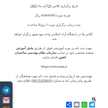
تاریخ برگزاری کلاس :
25
آبان ماه
1403
هزینه دوره: 4/064/000 ريال
مدت زمان برگزاری دوره :1 روز(8 ساعت)
کلاس ها در دانشگاه آزاد اسلامی واحد مهدیشهر برگزار خواهد
شد.
جهت ثبت نام در دوره آموزشی فوق، از طریق
بخش آموزش
صفحه شخصی خود در سایت
سازمان نظام مهندسی ساختمان
کشور
اقدام نمایید.
https://ims.irceo.ir
مهندسین بعد از واریز وجه و تکمیل ثبت نام جهت هماهنگی از
طریق پیام رسان ایتا به شماره (
09125320810
) اطلاع دهید
.
Share
WhatsApp
Email
Telegram