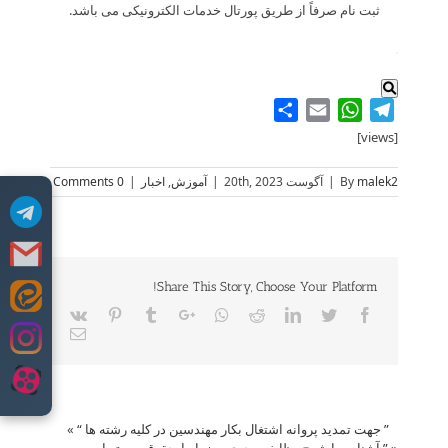
ثبت نام صرفاً از طریق پورتال خدمات الکترونیکی می باشد.
.
Share
WhatsApp
Email
Telegram
[views]
malek2
By
|
آگوست 20th, 2023
|
آموزش
,
اخبار
|
0 Comments
Share This Story, Choose Your Platform!
Skip
Vk
Pinterest
Tumblr
Google+
Whatsapp
Reddit
LinkedIn
Twitter
Facebook
to
Email
content
” جهت تمدید پروانه اشتغال بکار مهندسین در کلیه رشته ها “
»