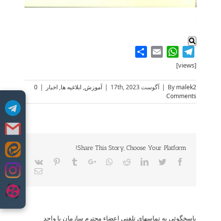
.
Share
WhatsApp
Email
Telegram
[views]
malek2
By
|
آگوست 17th, 2023
|
آموزش
,
ابلاغیه ها
,
اخبار
|
0
Comments
Share This Story, Choose Your Platform!
Skip
Vk
Pinterest
Tumblr
Google+
Whatsapp
Reddit
LinkedIn
Twitter
Facebook
to
Email
content
پاسخگوئی به تماسهای تلفنی اعضاء محترم سازمان با واحد