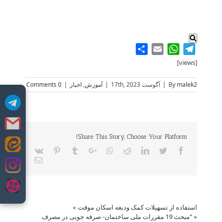
.
Share
WhatsApp
Email
Telegram
[views]
malek2
By
|
آگوست 17th, 2023
|
آموزش
,
اخبار
|
0 Comments
Share This Story, Choose Your Platform!
Skip
Vk
Pinterest
Tumblr
Google+
Whatsapp
Reddit
LinkedIn
Twitter
Facebook
to
Email
content
استفاده از تسهیلات کمک ودیعه اسکان موقت
»
«
“مبحث 19 مقررات ملی ساختمان- صرفه جویی در مصرف