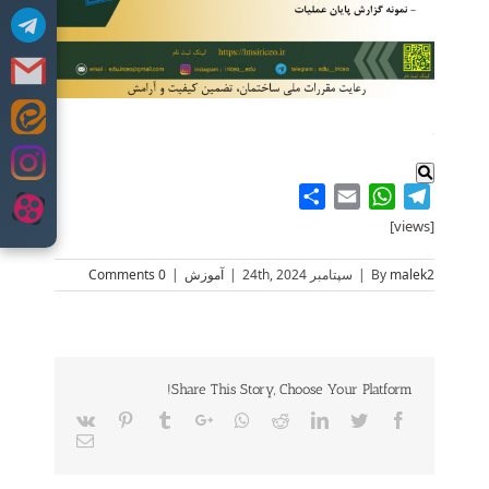
Skip
.
to
content
Share
WhatsApp
Email
Telegram
[views]
malek2
By
|
سپتامبر 24th, 2024
|
آموزش
|
0 Comments
Share This Story, Choose Your Platform!
Vk
Pinterest
Tumblr
Google+
Whatsapp
Reddit
LinkedIn
Twitter
Facebook
Email