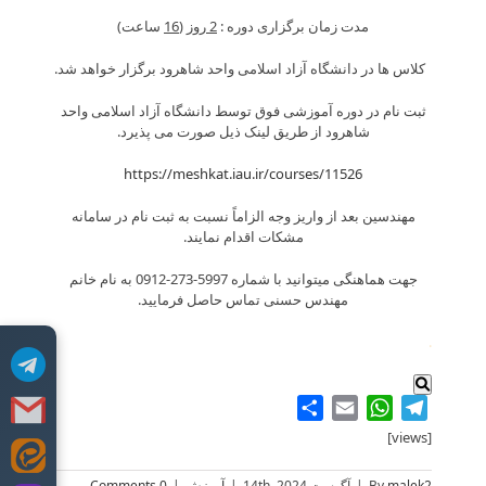
مدت زمان برگزاری دوره :
2
روز (
16
ساعت)
کلاس ها در دانشگاه آزاد اسلامی واحد شاهرود برگزار خواهد شد.
ثبت نام در دوره آموزشی فوق توسط دانشگاه آزاد اسلامی واحد
شاهرود از طریق لینک ذیل صورت می پذیرد.
https://meshkat.iau.ir/courses/11526
مهندسین بعد از واریز وجه الزاماً نسبت به ثبت نام در سامانه
مشکات اقدام نمایند.
جهت هماهنگی میتوانید با شماره 5997-273-0912 به نام خانم
مهندس حسنی تماس حاصل فرمایید.
.
Share
WhatsApp
Email
Telegram
[views]
Skip
to
malek2
By
|
آگوست 14th, 2024
|
آموزش
|
0 Comments