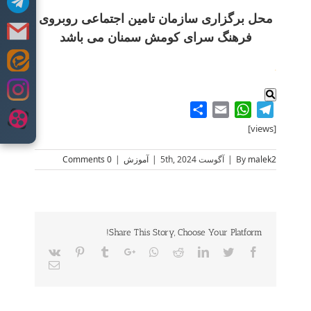
محل برگزاری سازمان تامین اجتماعی روبروی
فرهنگ سرای کومش سمنان می باشد
Skip
.
to
content
Share
WhatsApp
Email
Telegram
[views]
malek2
By
|
آگوست 5th, 2024
|
آموزش
|
0 Comments
Share This Story, Choose Your Platform!
Vk
Pinterest
Tumblr
Google+
Whatsapp
Reddit
LinkedIn
Twitter
Facebook
Email