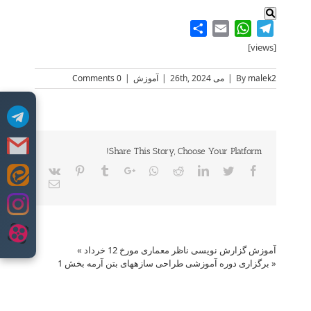
Share
WhatsApp
Email
Telegram
[views]
malek2
By
|
می 26th, 2024
|
آموزش
|
0 Comments
Share This Story, Choose Your Platform!
Vk
Pinterest
Tumblr
Google+
Whatsapp
Reddit
LinkedIn
Twitter
Facebook
Skip
Email
to
content
آموزش گزارش نویسی ناظر معماری مورخ 12 خرداد
»
«
برگزاری دوره آموزشی طراحی سازه­های بتن آرمه بخش 1