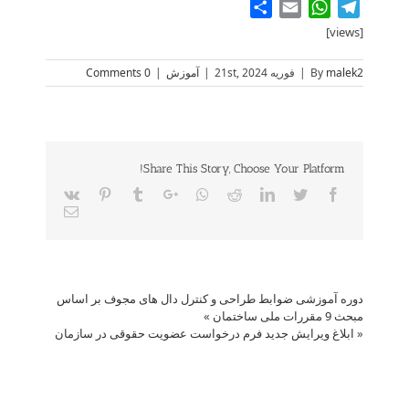
Share
WhatsApp
Email
Telegram
[views]
malek2
By
|
فوریه 21st, 2024
|
آموزش
|
0 Comments
Share This Story, Choose Your Platform!
Vk
Pinterest
Tumblr
Google+
Whatsapp
Reddit
LinkedIn
Twitter
Facebook
Email
دوره آموزشی ضوابط طراحی و کنترل دال های مجوف بر اساس
مبحث 9 مقررات ملی ساختمان
»
«
ابلاغ ویرایش جدید فرم درخواست عضویت حقوقی در سازمان